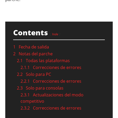
Contents
hide
1
Fecha de salida
2
Notas del parche
2.1
Todas las plataformas
2.1.1
Correcciones de errores
2.2
Solo para PC
2.2.1
Correcciones de errores
2.3
Solo para consolas
2.3.1
Actualizaciones del modo
competitivo
2.3.2
Correcciones de errores