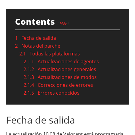
Contents
hide
1
Fecha de salida
2
Notas del parche
2.1
Todas las plataformas
2.1.1
Actualizaciones de agentes
2.1.2
Actualizaciones generales
2.1.3
Actualizaciones de modos
2.1.4
Correcciones de errores
2.1.5
Errores conocidos
Fecha de salida
La actualización 10.08 de Valorant está programada