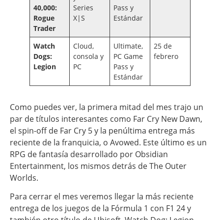
40,000:
Series
Pass y
Rogue
X|S
Estándar
Trader
Watch
Cloud,
Ultimate,
25 de
Dogs:
consola y
PC Game
febrero
Legion
PC
Pass y
Estándar
Como puedes ver, la primera mitad del mes trajo un
par de títulos interesantes como Far Cry New Dawn,
el spin-off de Far Cry 5 y la penúltima entrega más
reciente de la franquicia, o Avowed. Este último es un
RPG de fantasía desarrollado por Obsidian
Entertainment, los mismos detrás de The Outer
Worlds.
Para cerrar el mes veremos llegar la más reciente
entrega de los juegos de la Fórmula 1 con F1 24 y
también otro título de Ubisoft, Watch Dog: Legion.