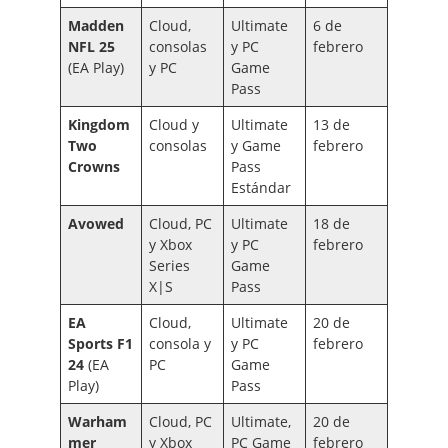
Madden
Cloud,
Ultimate
6 de
NFL 25
consolas
y PC
febrero
(EA Play)
y PC
Game
Pass
Kingdom
Cloud y
Ultimate
13 de
Two
consolas
y Game
febrero
Crowns
Pass
Estándar
Avowed
Cloud, PC
Ultimate
18 de
y Xbox
y PC
febrero
Series
Game
X|S
Pass
EA
Cloud,
Ultimate
20 de
Sports F1
consola y
y PC
febrero
24
(EA
PC
Game
Play)
Pass
Warham
Cloud, PC
Ultimate,
20 de
mer
y Xbox
PC Game
febrero