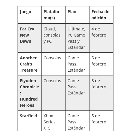
Juego
Platafor
Plan
Fecha de
ma(s)
adición
Far Cry
Cloud,
Ultimate,
4 de
New
consolas
PC Game
febrero
Dawn
y PC
Pass y
Estándar
Another
Consolas
Game
5 de
Crab’s
Pass
febrero
Treasure
Estándar
Eiyuden
Consolas
Game
5 de
Chronicle
Pass
febrero
:
Estándar
Hundred
Heroes
Starfield
Xbox
Game
5 de
Series
Pass
febrero
X|S
Estándar