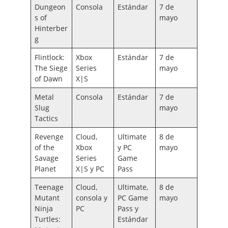
Dungeon
Consola
Estándar
7 de
s of
mayo
Hinterber
g
Flintlock:
Xbox
Estándar
7 de
The Siege
Series
mayo
of Dawn
X|S
Metal
Consola
Estándar
7 de
Slug
mayo
Tactics
Revenge
Cloud,
Ultimate
8 de
of the
Xbox
y PC
mayo
Savage
Series
Game
Planet
X|S y PC
Pass
Teenage
Cloud,
Ultimate,
8 de
Mutant
consola y
PC Game
mayo
Ninja
PC
Pass y
Turtles:
Estándar