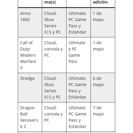
ma(s)
adición
Anno
Cloud,
Ultimate,
1 de
1800
Xbox
PC Game
mayo
Series
Pass y
X|S y PC
Estándar
Call of
Cloud,
Ultimate
1 de
Duty:
consola y
y PC
mayo
Modern
PC
Game
Warfare
Pass
II
Dredge
Cloud,
Ultimate,
6 de
Xbox
PC Game
mayo
Series
Pass y
X|S y PC
Estándar
Dragon
Cloud,
Ultimate,
7 de
Ball
consola y
PC Game
mayo
Xenovers
PC
Pass y
e 2
Estándar