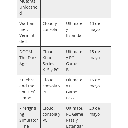
Mutants
Unleashe
d
Warham
Cloud y
Ultimate
13 de
mer:
consola
y
mayo
Verminti
Estándar
de 2
DOOM:
Cloud,
Ultimate
15 de
The Dark
Xbox
y PC
mayo
Ages
Series
Game
X|S y PC
Pass
Kulebra
Cloud,
Ultimate
16 de
and the
consola y
y PC
mayo
Souls of
PC
Game
Limbo
Pass
Firefighti
Cloud,
Ultimate,
20 de
ng
consola y
PC Game
mayo
Simulator
PC
Pass y
: The
Estándar