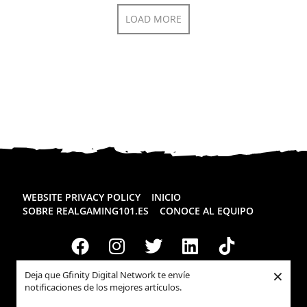
LOAD MORE
WEBSITE PRIVACY POLICY
INICIO
SOBRE REALGAMING101.ES
CONOCE AL EQUIPO
×
Deja que Gfinity Digital Network te envíe
notificaciones de los mejores artículos.
Todos los derechos reservados
Realgaming.es
© 2026