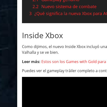
2.2
Nuevo sistema de combate
3
¿Qué significa la nueva Xbox para A
Inside Xbox
Como dijimos, el nuevo Inside Xbox incluyó una
Valhalla y se ve bien.
Leer más:
Estos son los Games with Gold para 
Puedes ver el gameplay tráiler completo a cont