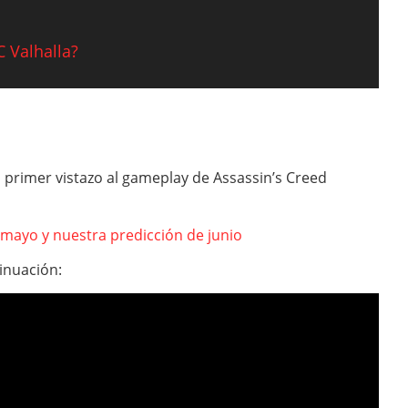
C Valhalla?
 primer vistazo al gameplay de Assassin’s Creed
mayo y nuestra predicción de junio
inuación: