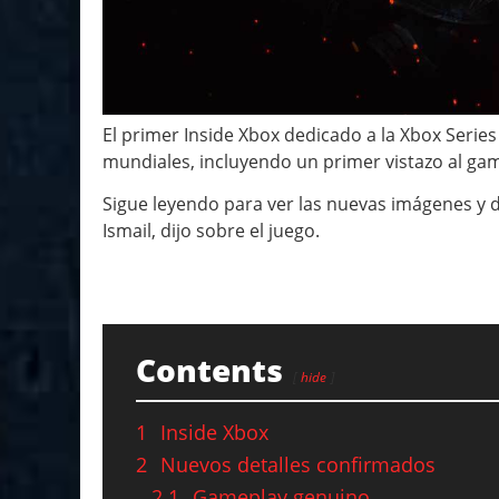
El primer Inside Xbox dedicado a la Xbox Serie
mundiales, incluyendo un primer vistazo al g
Sigue leyendo para ver las nuevas imágenes y de
Ismail, dijo sobre el juego.
Contents
hide
1
Inside Xbox
2
Nuevos detalles confirmados
2.1
Gameplay genuino