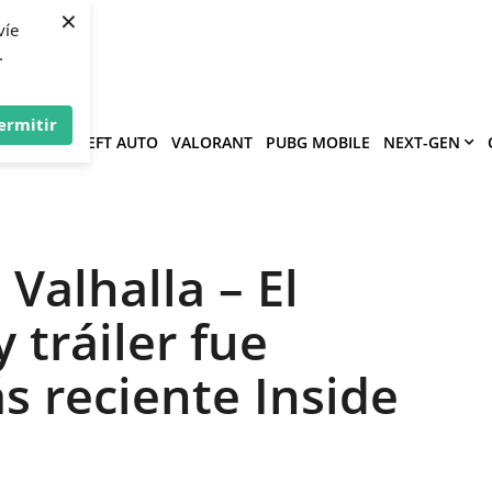
×
víe
.
ermitir
GRAND THEFT AUTO
VALORANT
PUBG MOBILE
NEXT-GEN
Valhalla – El
tráiler fue
s reciente Inside