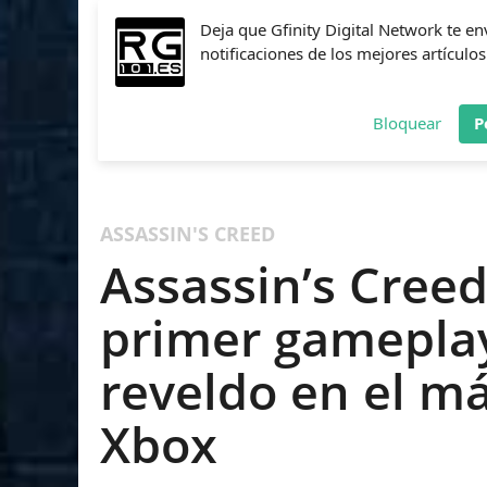
Deja que Gfinity Digital Network te en
notificaciones de los mejores artículos
Bloquear
P
FIFA
NBA 2K
CALL OF DUTY
FORTNITE
PES
ASSASSIN'S CREED
Assassin’s Creed 
primer gameplay 
reveldo en el má
Xbox