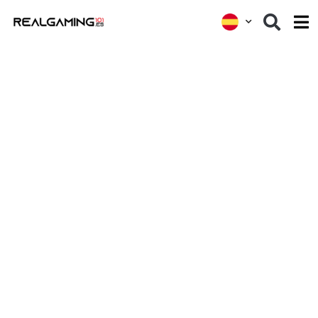
Real
Content
Network