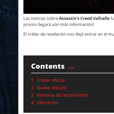
Las noticias sobre
Assassin’s Creed Valhalla
ha
pronto llegará aún más información!
El tráiler de revelación nos dejó entrar en el 
Contents
hide
1
Tráiler oficial
2
Nuevo vistazo
3
Ventana de lanzamiento
4
Ubicación