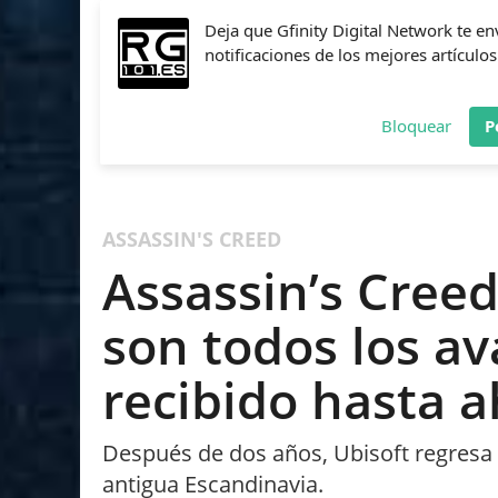
Deja que Gfinity Digital Network te en
notificaciones de los mejores artículos
Bloquear
P
FIFA
NBA 2K
CALL OF DUTY
FORTNITE
PES
ASSASSIN'S CREED
Assassin’s Creed
son todos los a
recibido hasta 
Después de dos años, Ubisoft regresa 
antigua Escandinavia.