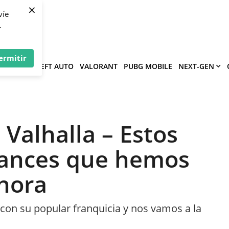
×
víe
.
ermitir
GRAND THEFT AUTO
VALORANT
PUBG MOBILE
NEXT-GEN
 Valhalla – Estos
vances que hemos
ahora
con su popular franquicia y nos vamos a la