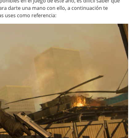
onibles en el juego de este año, es difícil saber qué
ra darte una mano con ello, a continuación te
as uses como referencia: