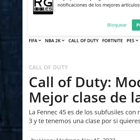
Deja que Gfinity Digital Network te en
notificaciones de los mejores artículos
Bloquear
P
FIFA
NBA 2K
CALL OF DUTY
FORTNITE
PES
CALL OF DUTY
Call of Duty: Mo
Mejor clase de l
La Fennec 45 es de los subfusiles con
3 y te tenemos una clase por si quieres