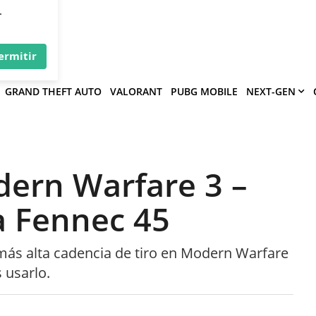
×
víe
.
ermitir
GRAND THEFT AUTO
VALORANT
PUBG MOBILE
NEXT-GEN
dern Warfare 3 –
a Fennec 45
 más alta cadencia de tiro en Modern Warfare
 usarlo.