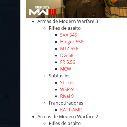
Armas de Modern Warfare 3
Rifles de asalto
SVA 545
Holger 556
MTZ-556
DG-58
FR 5.56
MCW
Subfusiles
Striker
WSP-9
Rival 9
Francotiradores
KATT-AMR
Armas de Modern Warfare 2
Rifles de asalto