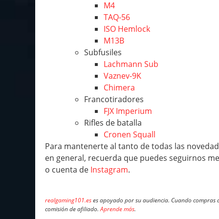
M4
TAQ-56
ISO Hemlock
M13B
Subfusiles
Lachmann Sub
Vaznev-9K
Chimera
Francotiradores
FJX Imperium
Rifles de batalla
Cronen Squall
Para mantenerte al tanto de todas las novedade
en general, recuerda que puedes seguirnos m
o cuenta de
Instagram
.
realgaming101.es
es apoyado por su audiencia. Cuando compras a 
comisión de afiliado.
Aprende más
.