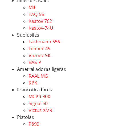
Rifles de asalto
M4
TAQ-56
Kastov 762
Kastov-74U
Subfusiles
Lachmann 556
Fennec 45
Vaznev-9K
BAS-P
Ametralladoras ligeras
RAAL MG
RPK
Francotiradores
MCPR-300
Signal 50
Victus XMR
Pistolas
P890