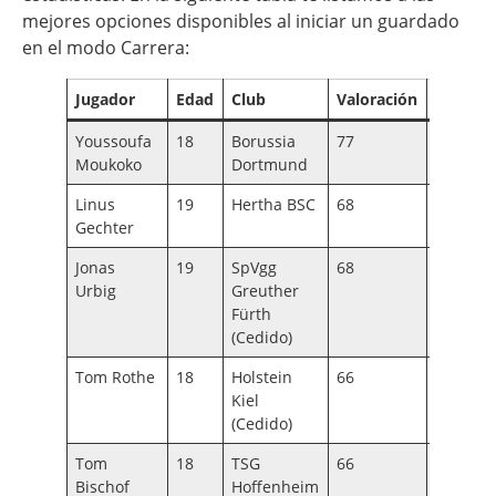
mejores opciones disponibles al iniciar un guardado
en el modo Carrera:
Jugador
Edad
Club
Valoración
Potenci
Youssoufa
18
Borussia
77
87
Moukoko
Dortmund
Linus
19
Hertha BSC
68
82
Gechter
Jonas
19
SpVgg
68
82
Urbig
Greuther
Fürth
(Cedido)
Tom Rothe
18
Holstein
66
83
Kiel
(Cedido)
Tom
18
TSG
66
86
Bischof
Hoffenheim