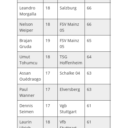
Leandro
18
Salzburg
66
84
Morgalla
Nelson
18
FSV Mainz
66
86
Weiper
05
Brajan
19
FSV Mainz
65
83
Gruda
05
Umut
18
TSG
64
84
Tohumcu
Hoffenheim
Assan
17
Schalke 04
63
84
Ouédraogo
Paul
17
Elversberg
63
86
Wanner
Dennis
17
Vgb
61
84
Seimen
Stuttgart
Laurin
18
Vfb
61
84
Ulrich
Stuttgart