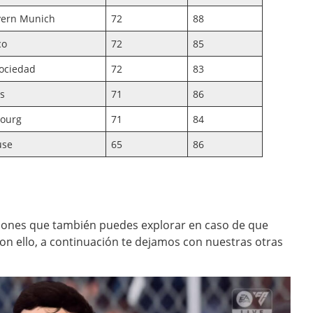
yern Munich
72
88
co
72
85
Sociedad
72
83
s
71
86
bourg
71
84
use
65
86
iones que también puedes explorar en caso de que
on ello, a continuación te dejamos con nuestras otras