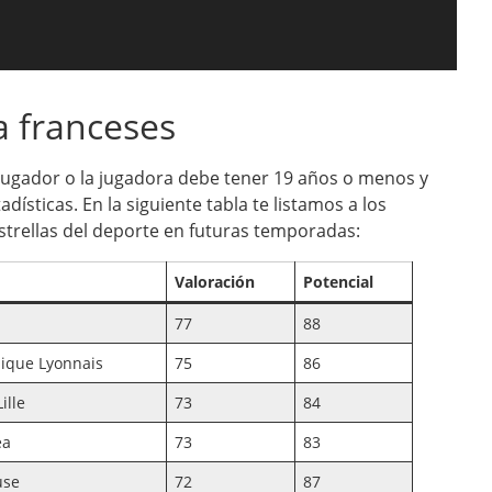
a franceses
l jugador o la jugadora debe tener 19 años o menos y
ísticas. En la siguiente tabla te listamos a los
strellas del deporte en futuras temporadas:
Valoración
Potencial
77
88
ique Lyonnais
75
86
ille
73
84
ea
73
83
use
72
87