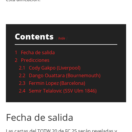
Contents
hide
1
Fecha de salida
2
Predicciones
2.1
Cody Gakpo (Liverpool)
2.2
Dango Ouattara (Bournemouth)
2.3
Fermin Lopez (Barcelona)
2.4
Semir Telalovic (SSV Ulm 1846)
Fecha de salida
Las cartas del TOTW 20 de FC 25 serán reveladas y