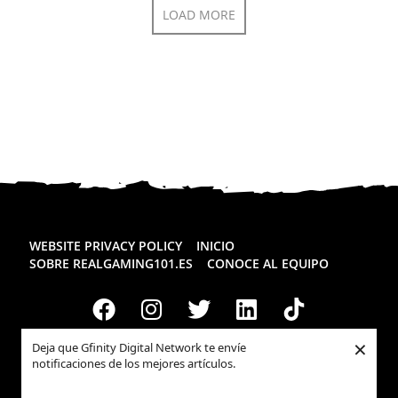
LOAD MORE
WEBSITE PRIVACY POLICY
INICIO
SOBRE REALGAMING101.ES
CONOCE AL EQUIPO
×
Deja que Gfinity Digital Network te envíe
notificaciones de los mejores artículos.
Todos los derechos reservados
Realgaming.es
© 2026