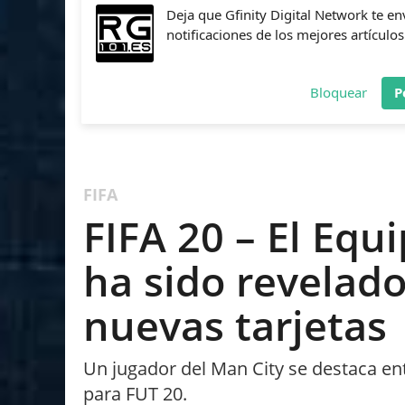
Deja que Gfinity Digital Network te en
notificaciones de los mejores artículos
Bloquear
P
FIFA
NBA 2K
CALL OF DUTY
FORTNITE
PES
FIFA
FIFA 20 – El Equ
ha sido revelado
nuevas tarjetas
Un jugador del Man City se destaca ent
para FUT 20.