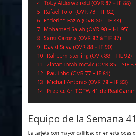
4
Toby Alderweireld (OVR 87 – IF 88)
5
Rafael Toloi (OVR 78 – IF 82)
6
Federico Fazio (OVR 80 – IF 83)
7
Mohamed Salah (OVR 90 – HL 95)
8
Santi Cazorla (OVR 82 á TIF 87)
9
David Silva (OVR 88 – IF 90)
10
Raheem Sterling (OVR 88 – HL 92)
11
Zlatan Ibrahimovic (OVR 85 – SIF 87
12
Paulinho (OVR 77 – IF 81)
13
Michail Antonio (OVR 78 – IF 83)
14
Predicción TOTW 41 de RealGami
Equipo de la Semana 41
La tarjeta con mayor calificación en esta ocas