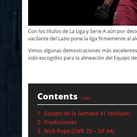
Con los títulos de La Liga y Serie A aún por de
vacilante del Lazio pone la liga firmemente al a
Vimos algunas demostraciones más excelentes 
sido escogidos para la alineación del Equipo d
Contents
hide
1
Equipo de la Semana 41 revelado
2
Predicciones
3
Nick Pope (OVR 79 – SIF 84)