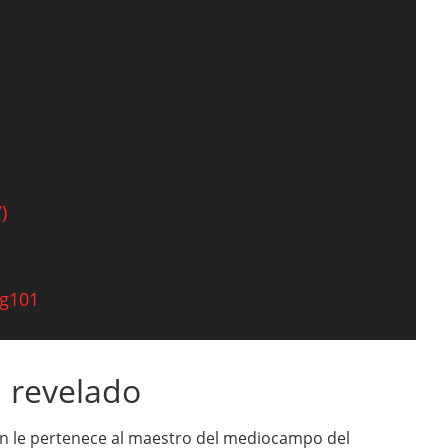
)
ng101
 revelado
ión le pertenece al maestro del mediocampo del