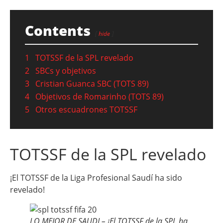
Contents
hide
1
TOTSSF de la SPL revelado
2
SBCs y objetivos
3
Cristian Guanca SBC (TOTS 89)
4
Objetivos de Romarinho (TOTS 89)
5
Otros escuadrones TOTSSF
TOTSSF de la SPL revelado
¡El TOTSSF de la Liga Profesional Saudí ha sido
revelado!
LO MEJOR DE SAUDI – ¡El TOTSSF de la SPL ha