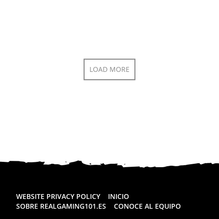
LOAD MORE
WEBSITE PRIVACY POLICY
INICIO
SOBRE REALGAMING101.ES
CONOCE AL EQUIPO