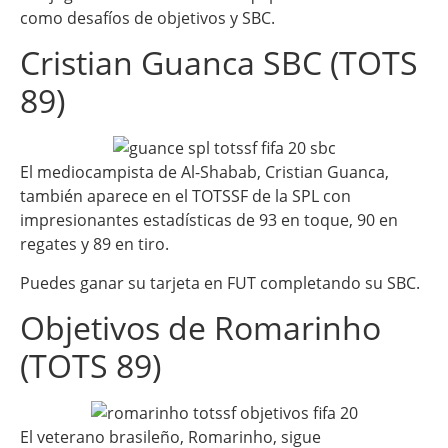
como desafíos de objetivos y SBC.
Cristian Guanca SBC (TOTS
89)
El mediocampista de Al-Shabab, Cristian Guanca,
también aparece en el TOTSSF de la SPL con
impresionantes estadísticas de 93 en toque, 90 en
regates y 89 en tiro.
Puedes ganar su tarjeta en FUT completando su SBC.
Objetivos de Romarinho
(TOTS 89)
El veterano brasileño, Romarinho, sigue