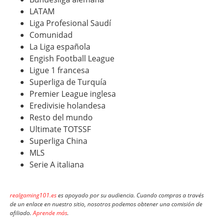
LATAM
Liga Profesional Saudí
Comunidad
La Liga española
Engish Football League
Ligue 1 francesa
Superliga de Turquía
Premier League inglesa
Eredivisie holandesa
Resto del mundo
Ultimate TOTSSF
Superliga China
MLS
Serie A italiana
realgaming101.es
es apoyado por su audiencia. Cuando compras a través
de un enlace en nuestro sitio, nosotros podemos obtener una comisión de
afiliado.
Aprende más
.