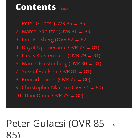
Contents
hide
1
Peter Gulacsi (OVR 85 → 85)
2
Marcel Sabitzer (OVR 81 → 83)
3
Emil Forsberg (OVR 82 → 82)
4
Dayot Upamecano (OVR 77 → 81)
5
Lukas Klostermann (OVR 79 → 81)
6
Marcel Halstenberg (OVR 80 → 81)
7
Yussuf Poulsen (OVR 81 → 81)
8
Konrad Laimer (OVR 77 → 80)
9
Christopher Nkunku (OVR 77 → 80)
10
Dani Olmo (OVR 79 → 80)
Peter Gulacsi (OVR 85 →
85)