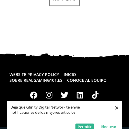
WEBSITE PRIVACY POLICY
INICIO
SOBRE REALGAMING101.ES
CONOCE AL EQUIPO
×
Deja que Gfinity Digital Network te envíe
notificaciones de los mejores artículos.
Todos los derechos reservados
Realgaming.es
© 2026
Permitir
Bloquear