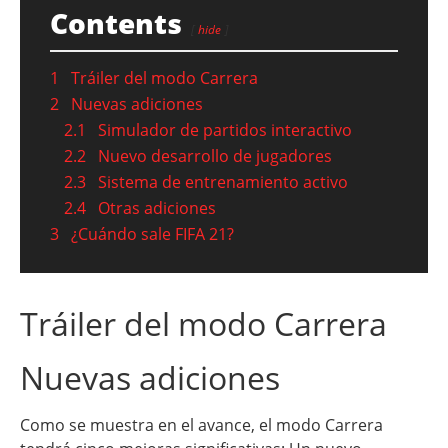
Contents
hide
1
Tráiler del modo Carrera
2
Nuevas adiciones
2.1
Simulador de partidos interactivo
2.2
Nuevo desarrollo de jugadores
2.3
Sistema de entrenamiento activo
2.4
Otras adiciones
3
¿Cuándo sale FIFA 21?
Tráiler del modo Carrera
Nuevas adiciones
Como se muestra en el avance, el modo Carrera