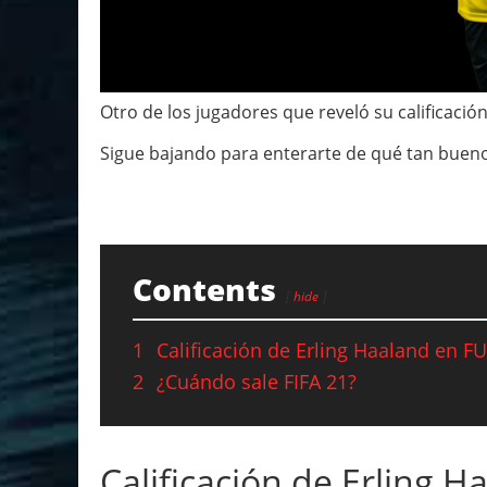
Otro de los jugadores que reveló su calificació
Sigue bajando para enterarte de qué tan bueno
Contents
hide
1
Calificación de Erling Haaland en F
2
¿Cuándo sale FIFA 21?
Calificación de Erling 