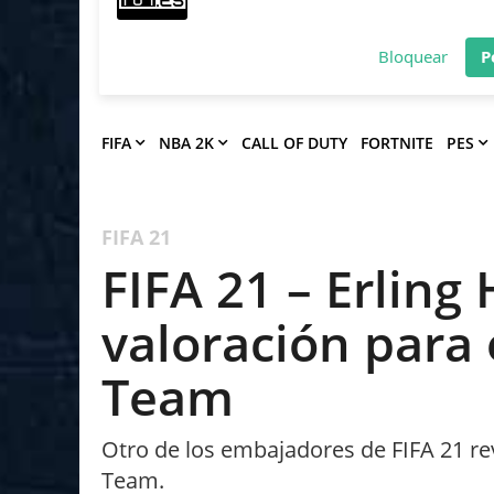
Deja que Gfinity Digital Network te en
notificaciones de los mejores artículos
Bloquear
P
FIFA
NBA 2K
CALL OF DUTY
FORTNITE
PES
FIFA 21
FIFA 21 – Erling
valoración para
Team
Otro de los embajadores de FIFA 21 rev
Team.