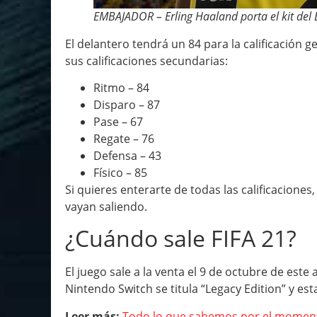
EMBAJADOR – Erling Haaland porta el kit de
El delantero tendrá un 84 para la calificación 
sus calificaciones secundarias:
Ritmo – 84
Disparo – 87
Pase – 67
Regate – 76
Defensa – 43
Físico – 85
Si quieres enterarte de todas las calificaciones
vayan saliendo.
¿Cuándo sale FIFA 21?
El juego sale a la venta el 9 de octubre de este
Nintendo Switch se titula “Legacy Edition” y es
Leer más:
Todo lo que sabemos por el moment