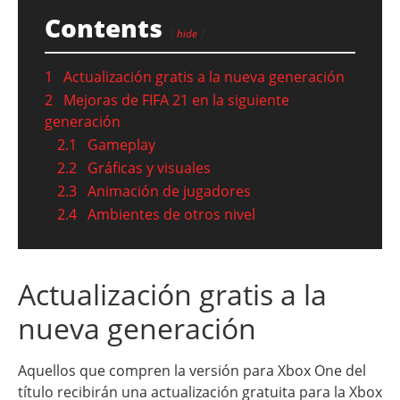
Contents
hide
1
Actualización gratis a la nueva generación
2
Mejoras de FIFA 21 en la siguiente
generación
2.1
Gameplay
2.2
Gráficas y visuales
2.3
Animación de jugadores
2.4
Ambientes de otros nivel
Actualización gratis a la
nueva generación
Aquellos que compren la versión para Xbox One del
título recibirán una actualización gratuita para la Xbox