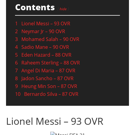
Contents
hide
1
Lionel Messi – 93 OVR
2
Neymar Jr – 90 OVR
3
Mohamed Salah – 90 OVR
4
Sadio Mane – 90 OVR
5
Eden Hazard – 88 OVR
6
Raheem Sterling – 88 OVR
7
Angel Di Maria – 87 OVR
8
Jadon Sancho – 87 OVR
9
Heung Min Son – 87 OVR
10
Bernardo Silva – 87 OVR
Lionel Messi – 93 OVR