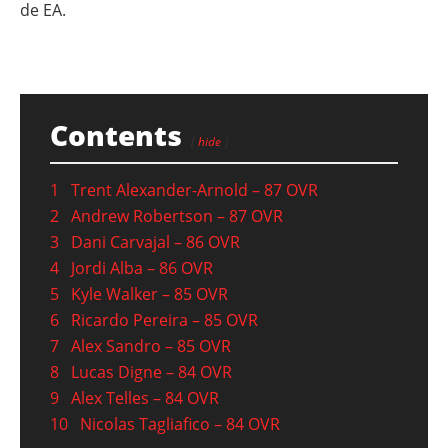
de EA.
Contents
hide
1
Trent Alexander-Arnold – 87 OVR
2
Andrew Robertson – 87 OVR
3
Dani Carvajal – 86 OVR
4
Jordi Alba – 86 OVR
5
Kyle Walker – 85 OVR
6
Ricardo Pereira – 85 OVR
7
Alex Sandro – 85 OVR
8
Lucas Digne – 84 OVR
9
Alex Telles – 84 OVR
10
Nicolas Tagliafico – 84 OVR