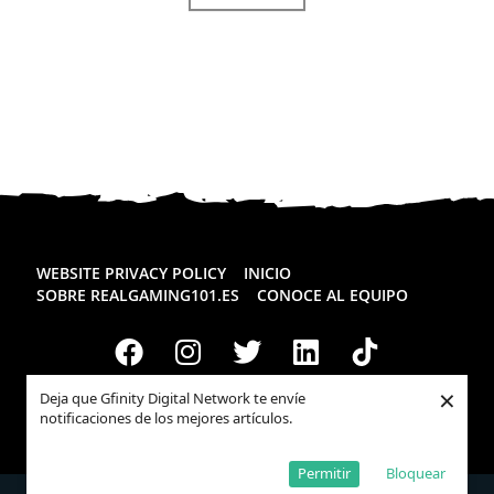
WEBSITE PRIVACY POLICY
INICIO
SOBRE REALGAMING101.ES
CONOCE AL EQUIPO
×
Deja que Gfinity Digital Network te envíe
notificaciones de los mejores artículos.
Todos los derechos reservados
Realgaming.es
© 2026
Permitir
Bloquear