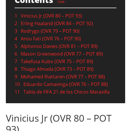
hide
1
Vinicius Jr (OVR 80 – POT 93)
2
Erling Haaland (OVR 84 – POT 92)
3
Rodrygo (OVR 79 – POT 90)
4
Ansu Fati (OVR 76 – POT 90)
5
Alphonso Davies (OVR 81 – POT 89)
6
Mason Greenwood (OVR 77 – POT 89)
7
Takefusa Kubo (OVR 75 – POT 89)
8
Thiago Almada (OVR 73 – POT 89)
9
Mohamed Ihattaren (OVR 77 – POT 88)
10
Eduardo Camavinga (OVR 76 – POT 88)
11
Tabla de FIFA 21 de los Chicos Maravilla
Vinicius Jr (OVR 80 – POT
93)