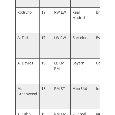
Rodrygo
19
RW LW
Real
Brasil
Madrid
A. Fati
17
LW RW
Barcelona
España
A. Davies
19
LB LM
Bayern
Canadá
RM
M.
18
RM ST
Man Utd
Inglaterra
Greenwood
T. Kubo
19
RM CM
Villareal
Japón