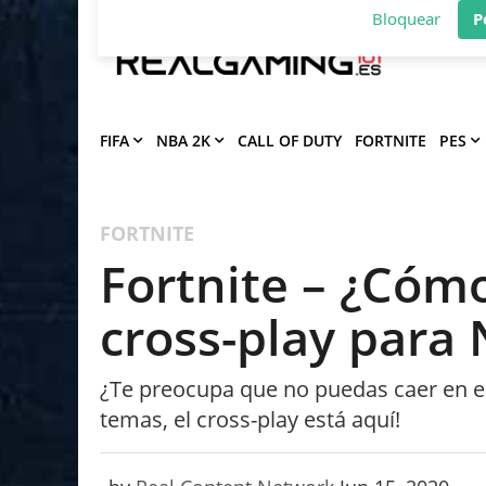
Deja que Gfinity Digital Network te en
notificaciones de los mejores artículos
Bloquear
P
FIFA
NBA 2K
CALL OF DUTY
FORTNITE
PES
FORTNITE
Fortnite – ¿Cómo
cross-play para
¿Te preocupa que no puedas caer en e
temas, el cross-play está aquí!