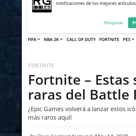
Deja que Gfinity Digital Network te en
notificaciones de los mejores artículos
Bloquear
P
FIFA
NBA 2K
CALL OF DUTY
FORTNITE
PES
FORTNITE
Fortnite – Estas
raras del Battle
¿Epic Games volverá a lanzar estos ic
más raros aquí!