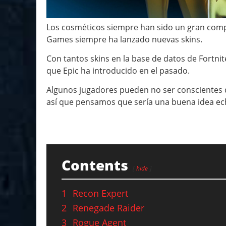
Los cosméticos siempre han sido un gran co
Games siempre ha lanzado nuevas skins.
Con tantos skins en la base de datos de Fortnite
que Epic ha introducido en el pasado.
Algunos jugadores pueden no ser conscientes d
así que pensamos que sería una buena idea echa
Contents
hide
1
Recon Expert
2
Renegade Raider
3
Rogue Agent