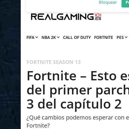
Deja que Gfinity Digital Network te en
notificaciones de los mejores artículos
Bloquear
P
FIFA
NBA 2K
CALL OF DUTY
FORTNITE
PES
FORTNITE
SEASON 13
Fortnite – Esto 
del primer parc
3 del capítulo 2
¿Qué cambios podemos esperar con el
Fortnite?