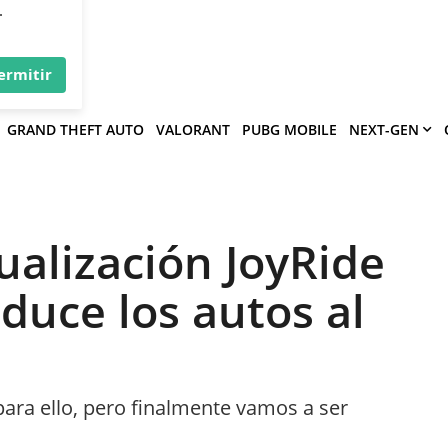
×
víe
.
ermitir
GRAND THEFT AUTO
VALORANT
PUBG MOBILE
NEXT-GEN
tualización JoyRide
duce los autos al
ra ello, pero finalmente vamos a ser