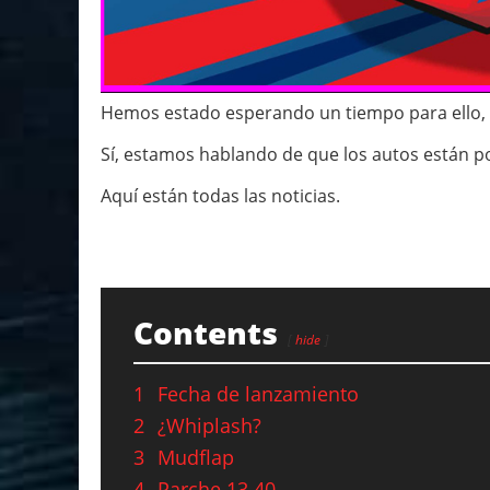
Hemos estado esperando un tiempo para ello, ¡
Sí, estamos hablando de que los autos están po
Aquí están todas las noticias.
Contents
hide
1
Fecha de lanzamiento
2
¿Whiplash?
3
Mudflap
4
Parche 13.40