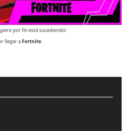
pero por fin está sucediendo!
r llegar a
Fortnite
.