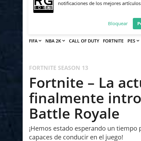
Deja que Gfinity Digital Network te en
notificaciones de los mejores artículos
Bloquear
P
FIFA
NBA 2K
CALL OF DUTY
FORTNITE
PES
FORTNITE
SEASON 13
Fortnite – La ac
finalmente intro
Battle Royale
¡Hemos estado esperando un tiempo pa
capaces de conducir en el juego!