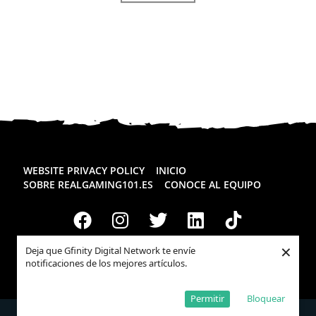
WEBSITE PRIVACY POLICY
INICIO
SOBRE REALGAMING101.ES
CONOCE AL EQUIPO
×
Deja que Gfinity Digital Network te envíe
notificaciones de los mejores artículos.
Todos los derechos reservados
Realgaming.es
© 2026
Permitir
Bloquear