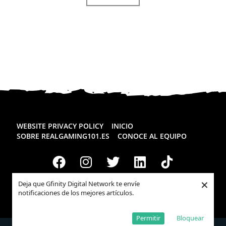
WEBSITE PRIVACY POLICY
INICIO
SOBRE REALGAMING101.ES
CONOCE AL EQUIPO
×
Deja que Gfinity Digital Network te envíe
notificaciones de los mejores artículos.
Todos los derechos reservados
Realgaming.es
© 2026
Permitir
Bloquear