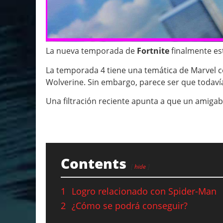
La nueva temporada de
Fortnite
finalmente est
La temporada 4 tiene una temática de Marvel 
Wolverine. Sin embargo, parece ser que todav
Una filtración reciente apunta a que un amigabl
Contents
hide
1
Logro relacionado con Spider-Man
2
¿Cómo se podrá conseguir?