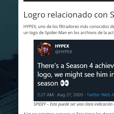
Logro relacionado con 
HYPEX, uno de los filtradores más conocidos de
un logo de Spider-Man en los archivos de la ac
SPIDEY – Esto puede ser una clara indicación 
Aún no estamos seguros si Epic tiene los dere