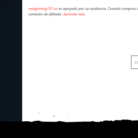
realgaming101.es
es apoyado por su audiencia. Cuando compras a 
comisión de afiliado.
Aprende más
.
L