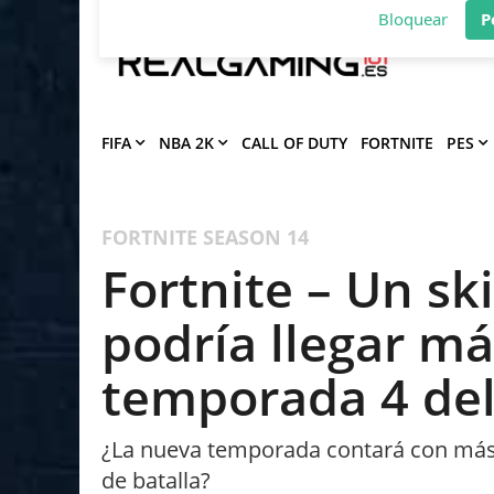
Deja que Gfinity Digital Network te en
notificaciones de los mejores artículos
Bloquear
P
FIFA
NBA 2K
CALL OF DUTY
FORTNITE
PES
FORTNITE
SEASON 14
Fortnite – Un s
podría llegar má
temporada 4 del
¿La nueva temporada contará con más s
de batalla?