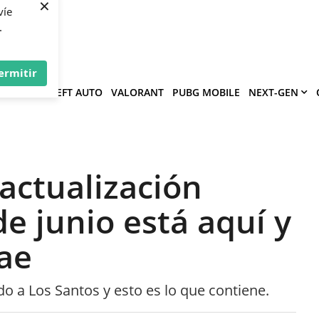
×
víe
.
ermitir
GRAND THEFT AUTO
VALORANT
PUBG MOBILE
NEXT-GEN
actualización
e junio está aquí y
rae
o a Los Santos y esto es lo que contiene.