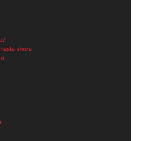
o?
 hasta ahora
io
o