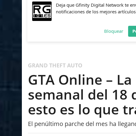
Deja que Gfinity Digital Network te en
notificaciones de los mejores artículos
Bloquear
P
FIFA
NBA 2K
CALL OF DUTY
FORTNITE
PES
GRAND THEFT AUTO
GTA Online – La 
semanal del 18 d
esto es lo que t
El penúltimo parche del mes ha llegand