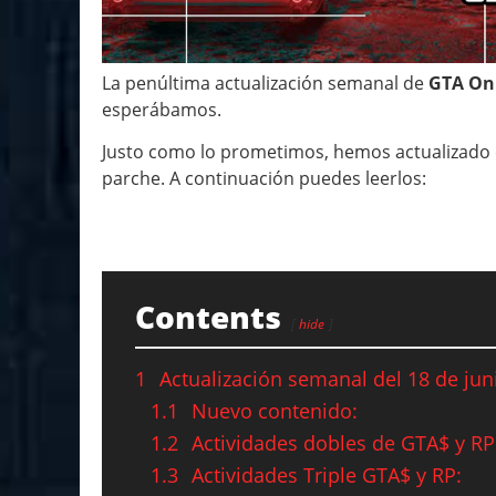
La penúltima actualización semanal de
GTA On
esperábamos.
Justo como lo prometimos, hemos actualizado es
parche. A continuación puedes leerlos:
Contents
hide
1
Actualización semanal del 18 de jun
1.1
Nuevo contenido:
1.2
Actividades dobles de GTA$ y RP
1.3
Actividades Triple GTA$ y RP: