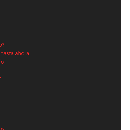
o?
 hasta ahora
io
:
io