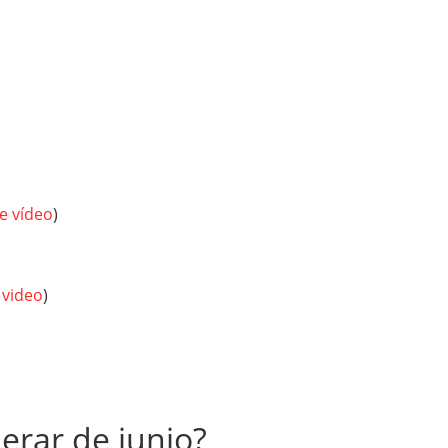
e vídeo
)
 video
)
rar de junio?