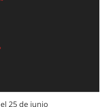
o
el 25 de junio