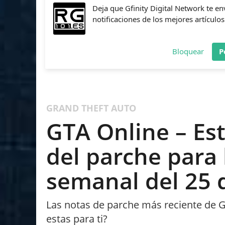
Deja que Gfinity Digital Network te en
notificaciones de los mejores artículos
Bloquear
P
FIFA
NBA 2K
CALL OF DUTY
FORTNITE
PES
GRAND THEFT AUTO
GTA Online – Est
del parche para 
semanal del 25 
Las notas de parche más reciente de G
estas para ti?