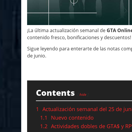
¡La última actualización semanal de
GTA Onlin
contenido fresco, bonificaciones y descuentos!
Sigue leyendo para enterarte de las notas comp
de junio.
Contents
hide
1
Actualización semanal del 25 de jun
1.1
Nuevo contenido
1.2
Actividades dobles de GTA$ y RP