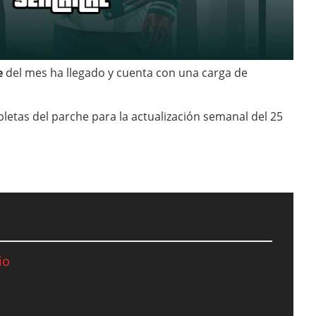
e
del mes ha llegado y cuenta con una carga de
letas del parche para la actualización semanal del 25
io