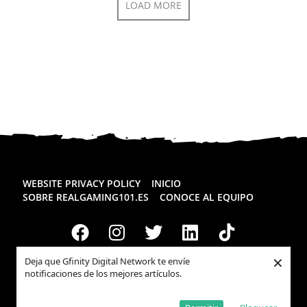
LOAD MORE
WEBSITE PRIVACY POLICY
INICIO
SOBRE REALGAMING101.ES
CONOCE AL EQUIPO
×
Deja que Gfinity Digital Network te envíe
notificaciones de los mejores artículos.
Todos los derechos reservados
Realgaming.es
© 2026