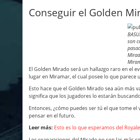
Conseguir el Golden Mi
BASUR
son c
pasad
Mirado
Mira
El Golden Mirado será un hallazgo raro en el 
lugar en Miramar, el cual posee lo que parece u
Esto hace que el Golden Mirado sea aún más va
significa que los jugadores lo estarán buscand
Entonces, ¿cómo puedes ser tú el que tome el v
pensar en el futuro.
Leer más:
Esto es lo que esperamos del Royal
Los reapariciones del Mirado no son las más c