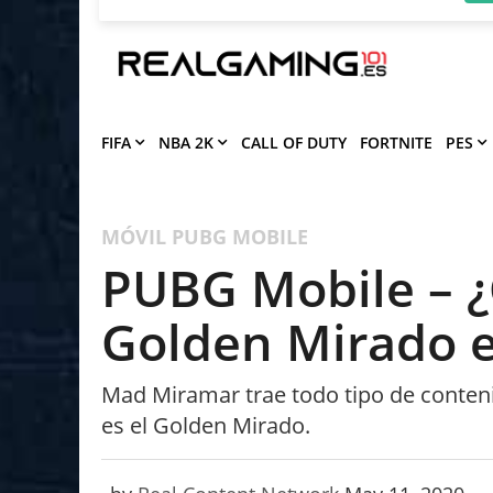
Deja que Gfinity Digital Network te en
notificaciones de los mejores artículos
Bloquear
P
FIFA
NBA 2K
CALL OF DUTY
FORTNITE
PES
MÓVIL
PUBG MOBILE
PUBG Mobile – ¿
Golden Mirado e
Mad Miramar trae todo tipo de conten
es el Golden Mirado.