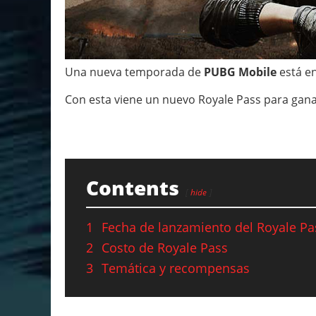
Una nueva temporada de
PUBG Mobile
está e
Con esta viene un nuevo Royale Pass para gana
Contents
hide
1
Fecha de lanzamiento del Royale Pa
2
Costo de Royale Pass
3
Temática y recompensas