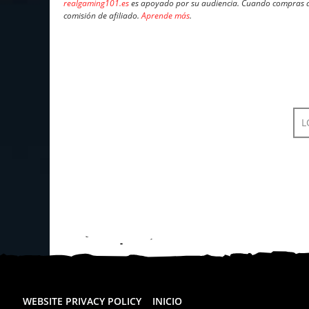
realgaming101.es
es apoyado por su audiencia. Cuando compras a 
comisión de afiliado.
Aprende más
.
L
WEBSITE PRIVACY POLICY
INICIO