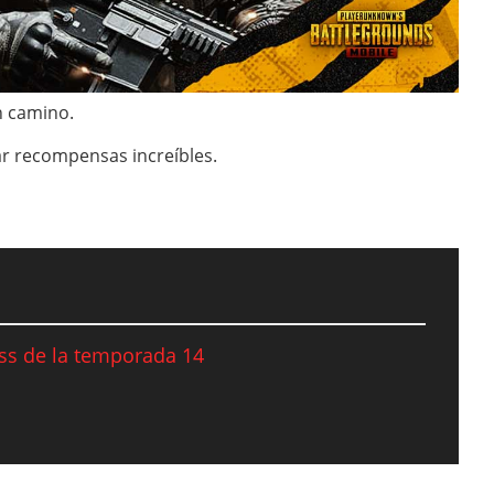
n camino.
r recompensas increíbles.
ss de la temporada 14