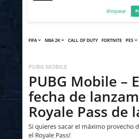
Deja que Gfinity Digital Network te en
notificaciones de los mejores artículos
Bloquear
P
FIFA
NBA 2K
CALL OF DUTY
FORTNITE
PES
PUBG MOBILE
PUBG Mobile – Es
fecha de lanzam
Royale Pass de 
Si quieres sacar el máximo provecho 
el Royale Pass!