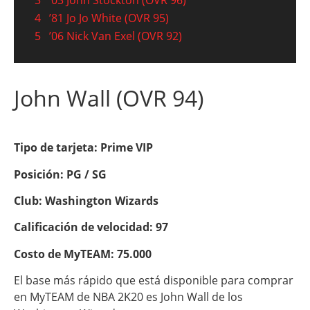
3
’03 John Stockton (OVR 96)
4
’81 Jo Jo White (OVR 95)
5
’06 Nick Van Exel (OVR 92)
John Wall (OVR 94)
Tipo de tarjeta: Prime VIP
Posición: PG / SG
Club: Washington Wizards
Calificación de velocidad: 97
Costo de MyTEAM: 75.000
El base más rápido que está disponible para comprar
en MyTEAM de NBA 2K20 es John Wall de los