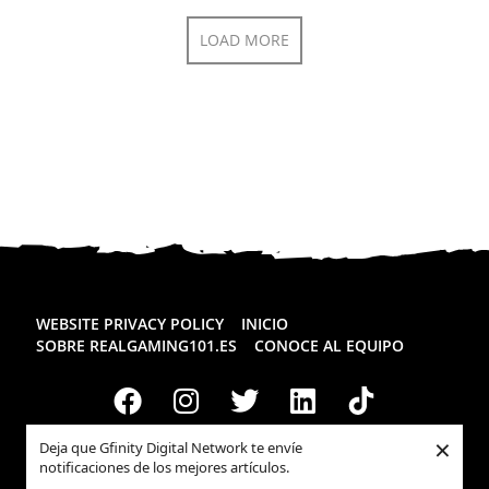
LOAD MORE
WEBSITE PRIVACY POLICY
INICIO
SOBRE REALGAMING101.ES
CONOCE AL EQUIPO
×
Deja que Gfinity Digital Network te envíe
notificaciones de los mejores artículos.
Todos los derechos reservados
Realgaming.es
© 2026