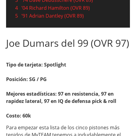
3
’74 Dave Debusschere (OVR 89)
4
’04 Richard Hamilton (OVR 89)
5
’91 Adrian Dantley (OVR 89)
Joe Dumars del 99 (OVR 97)
Tipo de tarjeta: Spotlight
Posición: SG / PG
Mejores estadísticas: 97 en resistencia, 97 en
rapidez lateral, 97 en IQ de defensa pick & roll
Costo: 60k
Para empezar esta lista de los cinco pistones más
tenidos de MyTEAM tenemos a indudablemente el