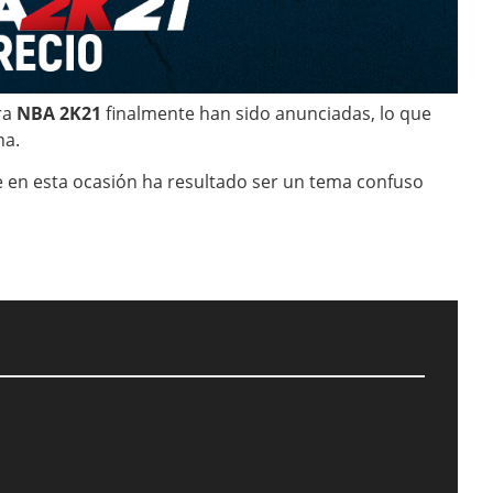
ara
NBA 2K21
finalmente han sido anunciadas, lo que
na.
 en esta ocasión ha resultado ser un tema confuso