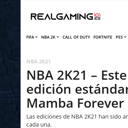
Deja que Gfinity Digital Network te en
notificaciones de los mejores artículos
Bloquear
P
FIFA
NBA 2K
CALL OF DUTY
FORTNITE
PES
NBA 2K21
NBA 2K21 – Este 
edición estándar
Mamba Forever
Las ediciones de NBA 2K21 han sido an
cada una.