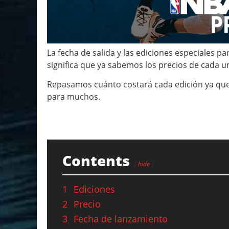
La fecha de salida y las ediciones especiales p
significa que ya sabemos los precios de cada u
Repasamos cuánto costará cada edición ya que
para muchos.
Contents
hide
1
Ediciones
2
Precio
3
Fecha de lanzamiento