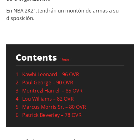
En NBA 2K21,tendrán un montón de armas a su
disposición.
Contents
hide
1
Kawhi Leonard – 96 OVR
2
Paul George – 90 OVR
3
Montrezl Harrell – 85 OVR
4
Lou Williams – 82 OVR
5
Marcus Morris Sr. – 80 OVR
6
Patrick Beverley – 78 OVR