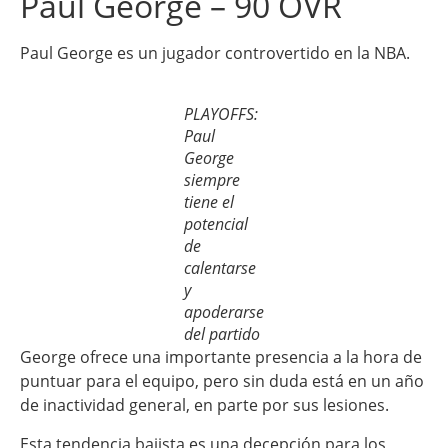
Paul George – 90 OVR
Paul George es un jugador controvertido en la NBA.
PLAYOFFS:
Paul
George
siempre
tiene el
potencial
de
calentarse
y
apoderarse
del partido
George ofrece una importante presencia a la hora de
puntuar para el equipo, pero sin duda está en un año
de inactividad general, en parte por sus lesiones.
Esta tendencia bajista es una decepción para los