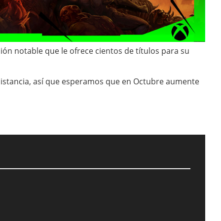
n notable que le ofrece cientos de títulos para su
 distancia, así que esperamos que en Octubre aumente