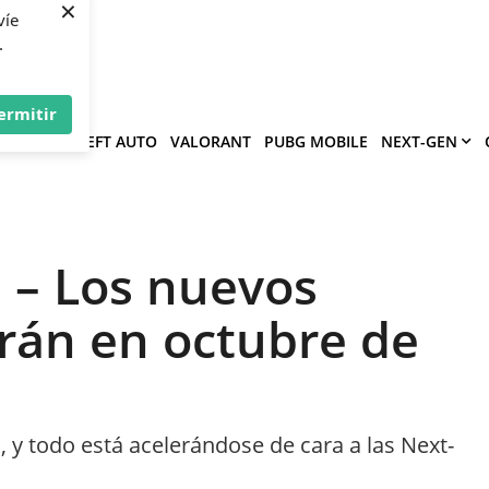
×
víe
.
ermitir
GRAND THEFT AUTO
VALORANT
PUBG MOBILE
NEXT-GEN
 – Los nuevos
arán en octubre de
, y todo está acelerándose de cara a las Next-