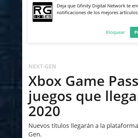
Deja que Gfinity Digital Network te en
notificaciones de los mejores artículos
Bloquear
P
FIFA
NBA 2K
CALL OF DUTY
FORTNITE
PES
NEXT-GEN
Xbox Game Pass
juegos que lleg
2020
Nuevos títulos llegarán a la plataforma
Gen.