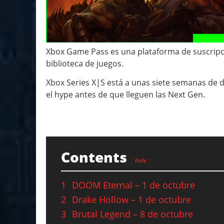
Xbox Game Pass es una plataforma de suscripció
biblioteca de juegos.
Xbox Series X|S está a unas siete semanas de
el hype antes de que lleguen las Next Gen.
Contents
hide
1
DOOM Eternal – 1 de octubre
2
Drake Hollow – 1 de octubre
3
Brutal Legend – 8 de octubre