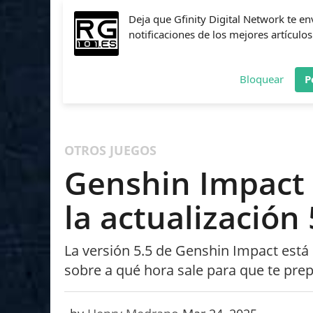
Deja que Gfinity Digital Network te en
notificaciones de los mejores artículos
Bloquear
P
FIFA
NBA 2K
CALL OF DUTY
FORTNITE
PES
OTROS JUEGOS
Genshin Impact 
la actualización 
La versión 5.5 de Genshin Impact está 
sobre a qué hora sale para que te pr