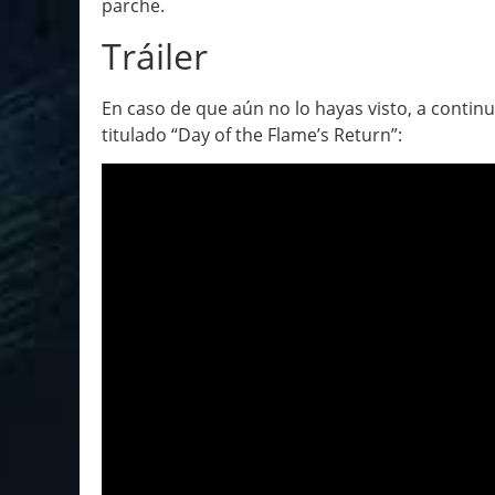
parche.
Tráiler
En caso de que aún no lo hayas visto, a continua
titulado “Day of the Flame’s Return”: