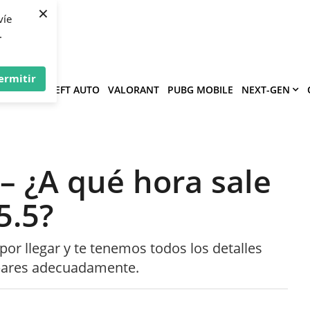
×
víe
.
ermitir
GRAND THEFT AUTO
VALORANT
PUBG MOBILE
NEXT-GEN
– ¿A qué hora sale
5.5?
por llegar y te tenemos todos los detalles
epares adecuadamente.