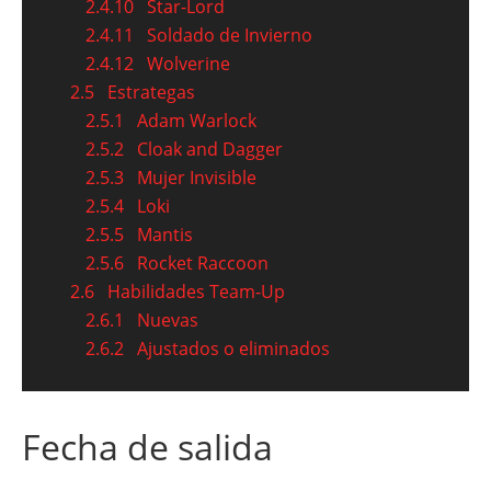
2.4.10
Star-Lord
2.4.11
Soldado de Invierno
2.4.12
Wolverine
2.5
Estrategas
2.5.1
Adam Warlock
2.5.2
Cloak and Dagger
2.5.3
Mujer Invisible
2.5.4
Loki
2.5.5
Mantis
2.5.6
Rocket Raccoon
2.6
Habilidades Team-Up
2.6.1
Nuevas
2.6.2
Ajustados o eliminados
Fecha de salida