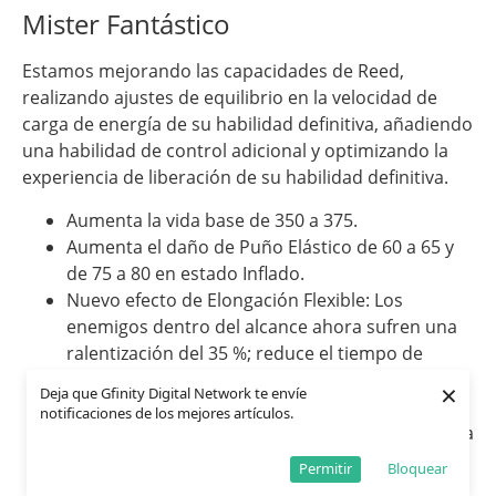
Mister Fantástico
Estamos mejorando las capacidades de Reed,
realizando ajustes de equilibrio en la velocidad de
carga de energía de su habilidad definitiva, añadiendo
una habilidad de control adicional y optimizando la
experiencia de liberación de su habilidad definitiva.
Aumenta la vida base de 350 a 375.
Aumenta el daño de Puño Elástico de 60 a 65 y
de 75 a 80 en estado Inflado.
Nuevo efecto de Elongación Flexible: Los
enemigos dentro del alcance ahora sufren una
ralentización del 35 %; reduce el tiempo de
recuperación de Elongación Flexible de 10 s a 8
×
Deja que Gfinity Digital Network te envíe
s.
notificaciones de los mejores artículos.
Reduce la elasticidad obtenida de Fuerza Elástica
(habilidad pasiva) de 30 a 20, mientras que la
Permitir
Bloquear
elasticidad otorgada por Puño Elástico aumenta