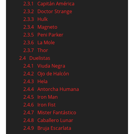
2.3.1
Capitán América
2.3.2
Doctor Strange
2.3.3
Hulk
2.3.4
Magneto
2.3.5
Peni Parker
2.3.6
La Mole
2.3.7
Thor
2.4
Duelistas
2.4.1
Viuda Negra
2.4.2
Ojo de Halcón
2.4.3
Hela
2.4.4
Antorcha Humana
2.4.5
Iron Man
2.4.6
Iron Fist
2.4.7
Mister Fantástico
2.4.8
Caballero Lunar
2.4.9
Bruja Escarlata