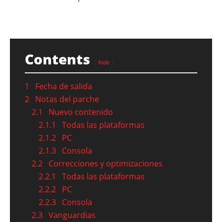
Contents
hide
1
Fecha de salida
2
Notas del parche
2.1
Nuevo contenido
2.1.1
Todas las plataformas
2.1.2
PC
2.1.3
Consola
2.2
Correcciones y optimizaciones
2.2.1
Todas las plataformas
2.2.2
PC
2.2.3
Consola
2.3
Vanguardias