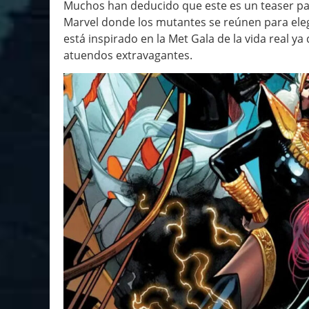
Muchos han deducido que este es un teaser para
Marvel donde los mutantes se reúnen para elegi
está inspirado en la Met Gala de la vida real ya
atuendos extravagantes.