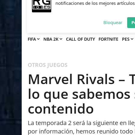
Deja que Gfinity Digital Network te en
notificaciones de los mejores artículos
Bloquear
P
FIFA
NBA 2K
CALL OF DUTY
FORTNITE
PES
OTROS JUEGOS
Marvel Rivals –
lo que sabemos 
contenido
La temporada 2 será la siguiente en ll
por información, hemos reunido todo