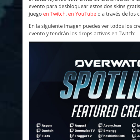
evento para desbloquear estos dos skins gratis.
juego
en Twitch
,
en YouTube
o a través de los 
En la siguiente imagen puedes ver todos los c
evento y tendrán los drops activos en Twitch: