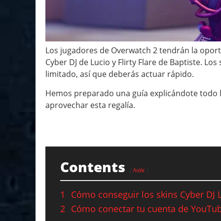
Los jugadores de Overwatch 2 tendrán la oport
Cyber DJ de Lucio y Flirty Flare de Baptiste. L
limitado, así que deberás actuar rápido.
Hemos preparado una guía explicándote todo l
aprovechar esta regalía.
Contents
hide
1
Cómo conseguir los skins Cyber DJ Lu
2
Cómo conectar tu cuenta de YouTub