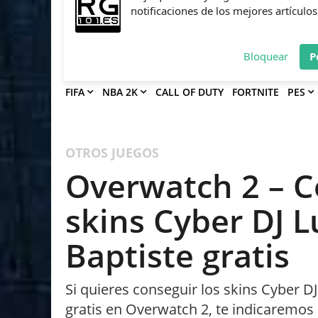
Deja que Gfinity Digital Network te en
notificaciones de los mejores artículos
Bloquear
P
FIFA
NBA 2K
CALL OF DUTY
FORTNITE
PES
OTROS JUEGOS
Overwatch 2 – C
skins Cyber DJ Lu
Baptiste gratis
Si quieres conseguir los skins Cyber DJ
gratis en Overwatch 2, te indicaremos