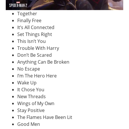
Together
Finally Free
It’s All Connected
Set Things Right
This Isn’t You
Trouble With Harry
Don’t Be Scared
Anything Can Be Broken
No Escape
I’m The Hero Here
Wake Up
It Chose You
New Threads
Wings of My Own
Stay Positive
The Flames Have Been Lit
Good Men