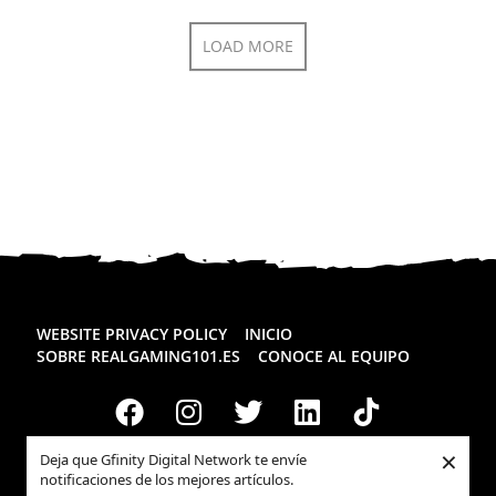
LOAD MORE
WEBSITE PRIVACY POLICY
INICIO
SOBRE REALGAMING101.ES
CONOCE AL EQUIPO
×
Deja que Gfinity Digital Network te envíe
notificaciones de los mejores artículos.
Todos los derechos reservados
Realgaming.es
© 2026