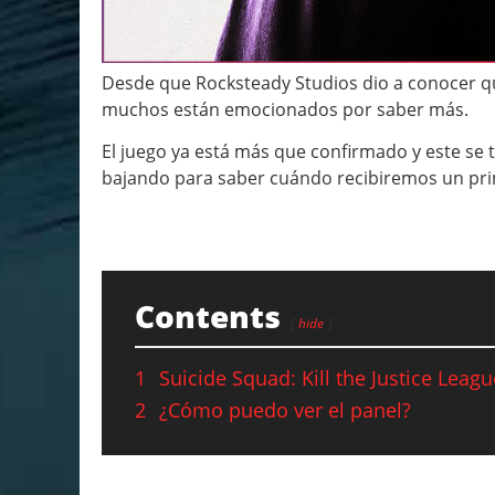
Desde que Rocksteady Studios dio a conocer qu
muchos están emocionados por saber más.
El juego ya está más que confirmado y este se t
bajando para saber cuándo recibiremos un prime
Contents
hide
1
Suicide Squad: Kill the Justice Lea
2
¿Cómo puedo ver el panel?