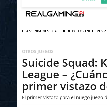
Deja que Gfinity Digital Network te en
notificaciones de los mejores artículos
Bloquear
P
FIFA
NBA 2K
CALL OF DUTY
FORTNITE
PES
OTROS JUEGOS
Suicide Squad: Ki
League – ¿Cuán
primer vistazo d
El primer vistazo para el nuego juego d