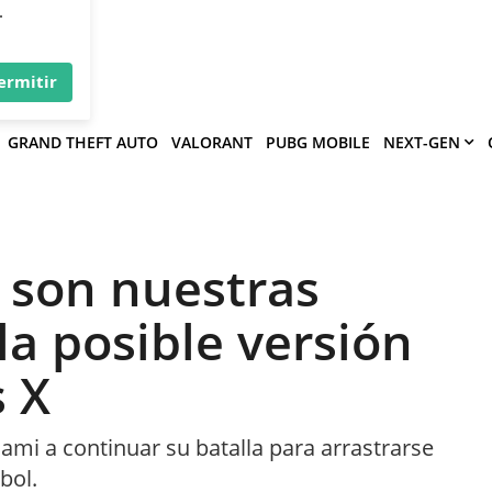
×
víe
.
ermitir
GRAND THEFT AUTO
VALORANT
PUBG MOBILE
NEXT-GEN
s son nuestras
la posible versión
s X
ami a continuar su batalla para arrastrarse
bol.