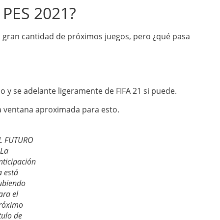
a PES 2021?
na gran cantidad de próximos juegos, pero ¿qué pasa
 y se adelante ligeramente de FIFA 21 si puede.
 ventana aproximada para esto.
L FUTURO
 La
nticipación
a está
ubiendo
ara el
róximo
ítulo de