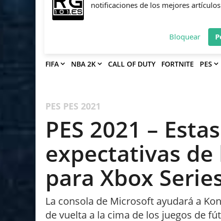
Deja que Gfinity Digital Network te en
notificaciones de los mejores artículos
Bloquear
P
FIFA
NBA 2K
CALL OF DUTY
FORTNITE
PES
PES
PES 2021
PES 2021 – Esta
expectativas de 
para Xbox Serie
La consola de Microsoft ayudará a Kon
de vuelta a la cima de los juegos de fút