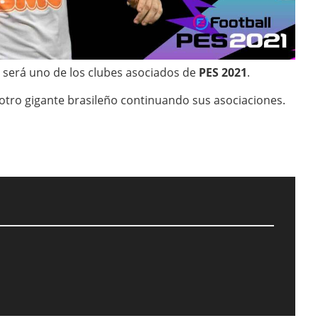
 será uno de los clubes asociados de
PES 2021
.
n otro gigante brasileño continuando sus asociaciones.