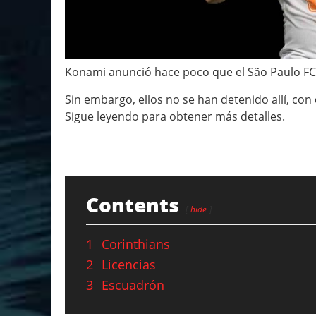
Konami anunció hace poco que el São Paulo FC
Sin embargo, ellos no se han detenido allí, co
Sigue leyendo para obtener más detalles.
Contents
hide
1
Corinthians
2
Licencias
3
Escuadrón