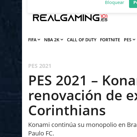
Deja que Gfinity Digital Network te en
notificaciones de los mejores artículos
Bloquear
P
FIFA
NBA 2K
CALL OF DUTY
FORTNITE
PES
PES 2021
PES 2021 – Kona
renovación de ex
Corinthians
Konami continúa su monopolio en Brasi
Paulo FC.