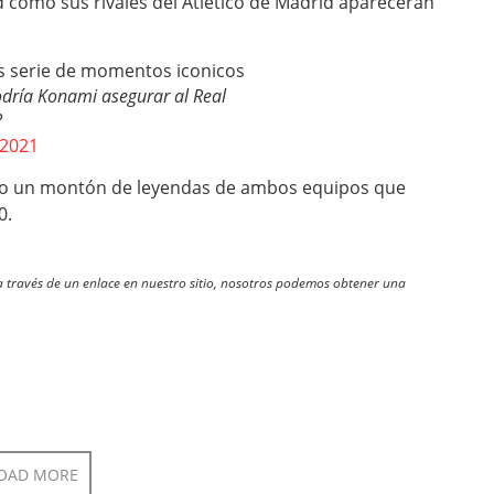
 como sus rivales del Atlético de Madrid aparecerán
dría Konami asegurar al Real
?
 2021
ido un montón de leyendas de ambos equipos que
0.
través de un enlace en nuestro sitio, nosotros podemos obtener una
OAD MORE