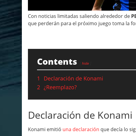
Con noticias limitadas saliendo alrededor de
PE
que perderán para el próximo juego toma la for
Contents
hide
1
Declaración de Konami
2
¿Reemplazo?
Declaración de Konami
Konami emitió
una declaración
que decía lo sig