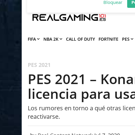
Deja que Gfinity Digital Network te en
notificaciones de los mejores artículos
Bloquear
P
FIFA
NBA 2K
CALL OF DUTY
FORTNITE
PES
PES 2021
PES 2021 – Kona
licencia para usa
Los rumores en torno a qué otras lice
reactivarse.