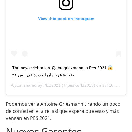
View this post on Instagram
The new celebration @antogriezmann in Pes 2021
. .
احتفالية غريزمان الجديدة في بيس ٢١
A post shared by
PES2021
(@pesworld2019) on
Jul 16, 2020 at 9:20am PDT
Podemos ver a Antoine Griezmann tirando un poco
de confeti en el aire, así que espera que esto y más
vengan en PES 2021.
Nuevos Gerentes